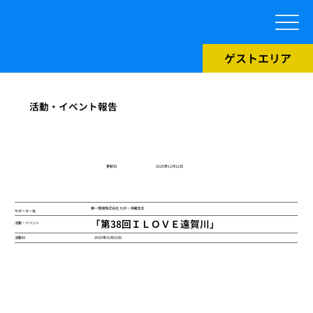
ゲストエリア
活動・イベント報告
​更新日
2025年11月12日
第一環境株式会社 九州・沖縄支店
サポーター名
「第38回ＩＬＯＶＥ遠賀川」
活動・イベント
2025年10月19日
活動日