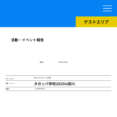
ゲストエリア
活動・イベント報告
​更新日
2025年7月30日
田川ふるさと川づくり交流会
サポーター名
タガッパ学校2025in田川
活動・イベント
2025年7月19日
活動日