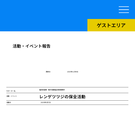
ゲストエリア
活動・イベント報告
​更新日
2025年11月4日
福岡県嘉穂・鞍手保健福祉環境事務所
サポーター名
レンゲツツジの保全活動
活動・イベント
2025年5月7日
活動日