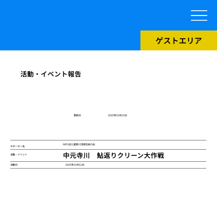
ゲストエリア
活動・イベント報告
​更新日
2025年10月15日
NPO法人遠賀川流域住民の会
サポーター名
中元寺川 鮎返りクリーン大作戦
活動・イベント
2025年10月12日
活動日