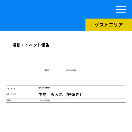
ゲストエリア
活動・イベント報告
​更新日
2025年3月26日
遠賀川河川事務所
サポーター名
中島 火入れ（野焼き）
活動・イベント
2025年3月9日
活動日