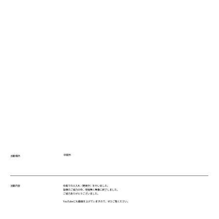
中間市
活動場所
中島での火入れ（野焼き）を行いました。
活動内容
皆様のご協力の中、怪我無く無事に終了しました。
ご協力ありがとうございました。
YouTubeにも動画を上げていますので、ぜひご覧ください。