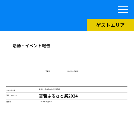
ゲストエリア
活動・イベント報告
​更新日
2024年11月20日
エコサークルおんががわ事務局
サポーター名
宮若ふるさと祭2024
活動・イベント
2024年10月27日
活動日