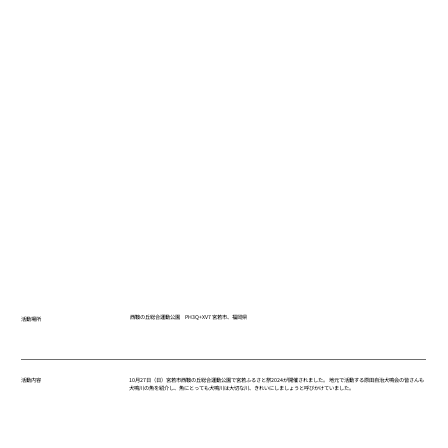
西鞍の丘総合運動公園 PH3Q+XV7 宮若市、福岡県
活動場所
10月27日（日）宮若市西鞍の丘総合運動公園で宮若ふるさと祭2024が開催されました。 地元で活動する原田自治犬鳴会の皆さんも
活動内容
犬鳴川の魚を紹介し、魚にとっても犬鳴川は大切な川、きれいにしましょうと呼びかけていました。