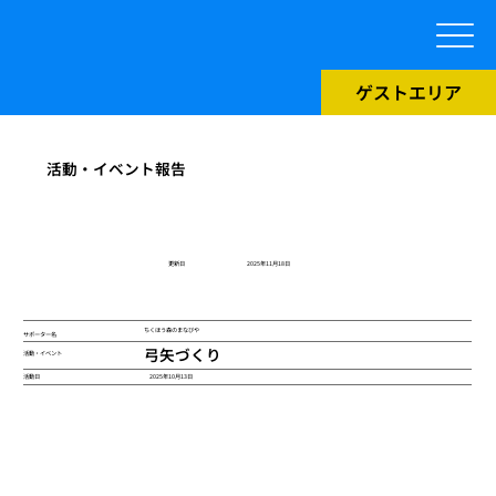
ゲストエリア
活動・イベント報告
​更新日
2025年11月18日
ちくほう森のまなびや
サポーター名
弓矢づくり
活動・イベント
2025年10月13日
活動日