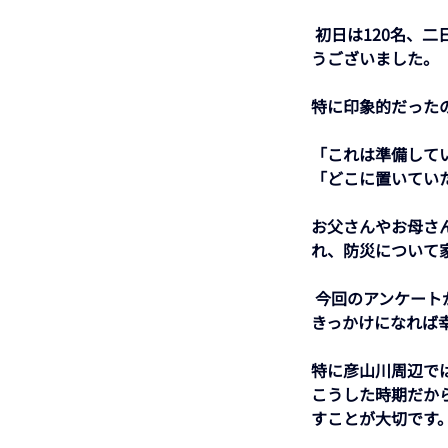
 初日は120名、二日目は51名、二日間合計171名もの皆さまにご協力いただきました。誠にありがと
うございました。 
特に印象的だった
「これは準備してい
「どこに置いていた
お父さんやお母さ
れ、防災について
 今回のアンケートが、「何を備えておくと安心なのか」「家庭では何が不足しているのか」を見直す
きっかけになれば幸
特に彦山川周辺で
こうした時期だか
すことが大切です。