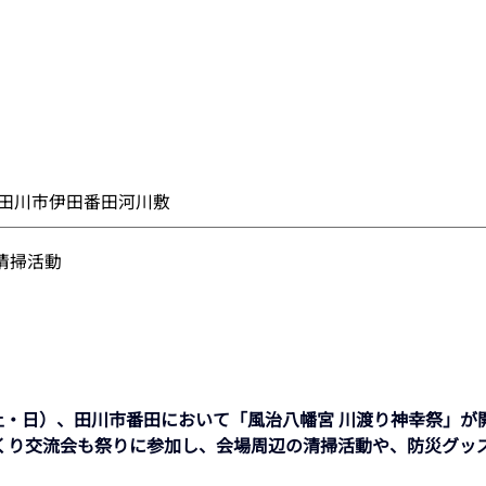
田川市伊田番田河川敷
清掃活動
（土・日）、田川市番田において「風治八幡宮 川渡り神幸祭」が
くり交流会も祭りに参加し、会場周辺の清掃活動や、防災グッ
。