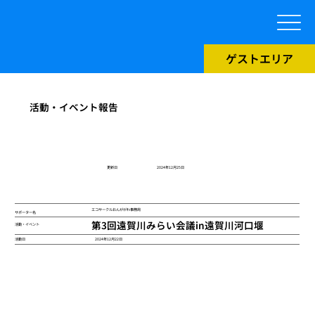
ゲストエリア
活動・イベント報告
​更新日
2024年12月25日
エコサークルおんががわ事務局
サポーター名
第3回遠賀川みらい会議in遠賀川河口堰
活動・イベント
2024年12月22日
活動日