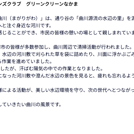
ンズクラブ　グリーンクリーンなかま
曲川（まがりがわ）」は、通り谷の「曲川源流の水辺の里」を
へと注ぐ身近な河川です。
感じることができ、市民の皆様の憩いの場として親しまれていま
中間市の皆様が多数参加し、曲川周辺で清掃活動が行われました
、水辺の河川敷で刈られた草を袋に詰めたり、川面に浮かぶご
ら作業を進めていました。 
でしたが、汗ばむ陽気の中での作業となりました。
になった河川敷や澄んだ水辺の景色を見ると、疲れも忘れるよ
様による活動が、美しい水辺環境を守り、次の世代へとつなが
していきたい曲川の風景です。