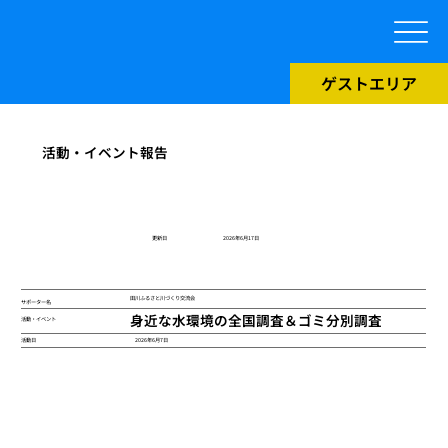
ゲストエリア
活動・イベント報告
​更新日
2026年6月17日
田川ふるさと川づくり交流会
サポーター名
身近な水環境の全国調査＆ゴミ分別調査
活動・イベント
2026年6月7日
活動日