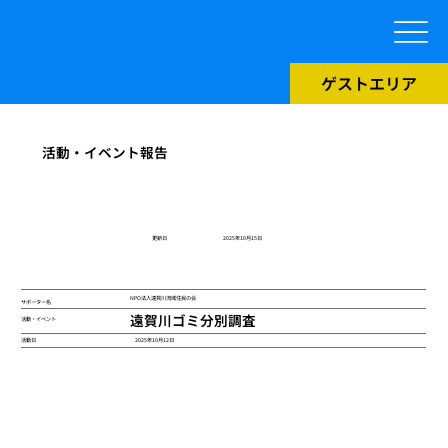
ゲストエリア
活動・イベント報告
​更新日
2025年10月15日
NPO法人遠賀川流域住民の会
サポーター名
遠賀川ゴミ分別調査
活動・イベント
2025年10月12日
活動日