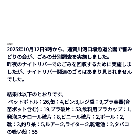
活動資料
2025年10月12日9時から、遠賀川河口堰魚道公園で響み
どりの会が、ごみの分別調査を実施しました。
昨夜のナイトリバーでのごみを回収するために実施しま
したが、ナイトリバー関連のゴミはあまり見られません
でした。
結果は以下のとおりです。
 ペットボトル：26,缶：4,ビン:3,レジ袋：9,プラ容器(育
苗ポット含む)：19,プラ破片：53,飲料用プラカップ：1,
発泡スチロール破片：8,ビニール破片：2,ボール：2,
靴：3,釣り糸：5,ルアー:2,ライター:2,乾電池：2,タバコ
の吸い殻：55 