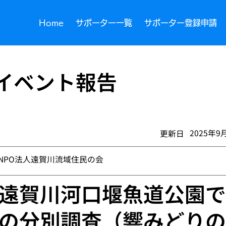
Home
サポーター一覧
サポーター登録申請
イベント報告
2025年9
​更新日
NPO法人遠賀川流域住民の会
遠賀川河口堰魚道公園で
の分別調査（響みどりの