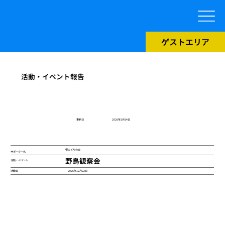
ゲストエリア
活動・イベント報告
​更新日
2026年1月14日
響みどりの会
サポーター名
野鳥観察会
活動・イベント
2025年12月22日
活動日