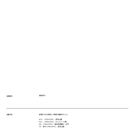
飯塚市内
活動場所
各場所で生き物探しや植物の観察を行った。
活動内容
4/13 いきものさがし（鳥羽公園）
5/11 いきものさがし（サンビジッジ茜）
6/8 いきものさがし（鹿毛馬神籠石・水門）
7/5 夜のいきものさがし（鳥羽公園）