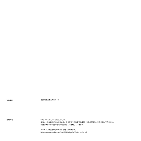
福岡県直方市古町１０−７
活動場所
FMちょっくらじおに出演しました。
活動内容
エコサークルおんががわについて、成り立ちやこれまでの成果、今後の展望などを熱く語ってきました。
今後もサポーター登録者の拡大を目指して活動していきます。
アーカイブは以下からURLから視聴いただけます。
https://www.youtube.com/live/DONfnBysi5w?feature=shared