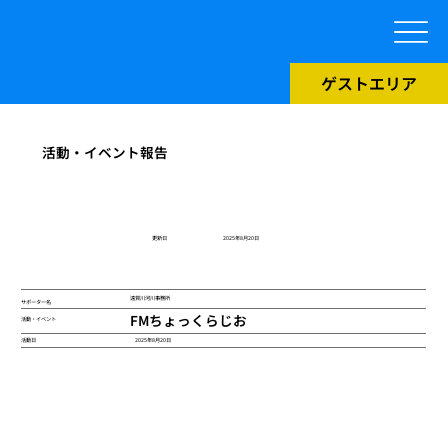
ゲストエリア
活動・イベント報告
​更新日
2025年8月20日
遠賀川河川事務所
サポーター名
FMちょっくらじお
活動・イベント
2025年8月20日
活動日