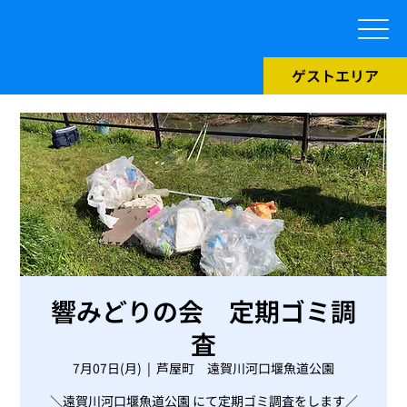
ゲストエリア
響みどりの会 定期ゴミ調
査
7月07日(月)
  |  
芦屋町 遠賀川河口堰魚道公園
＼遠賀川河口堰魚道公園 にて定期ゴミ調査をします／