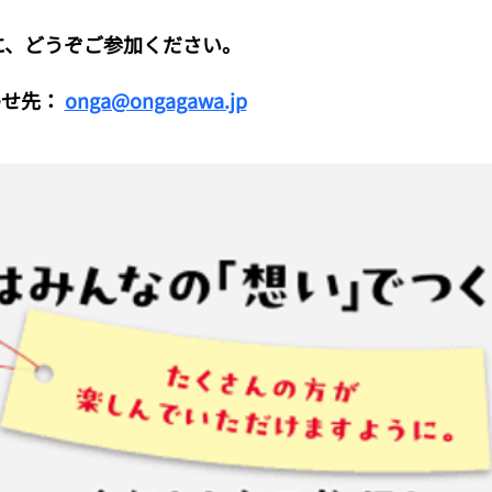
に、どうぞご参加ください。
せ先： 
onga@ongagawa.jp