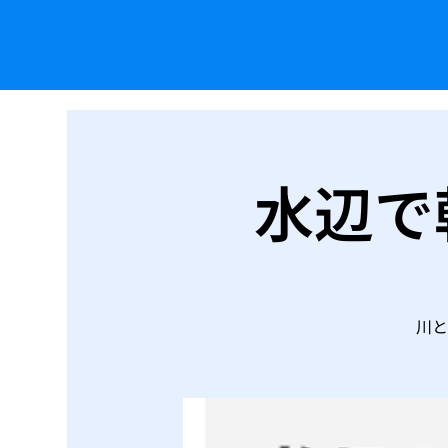
水辺で
川と