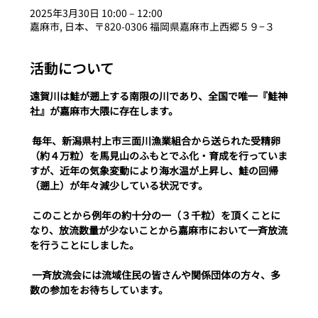
2025年3月30日 10:00 – 12:00
嘉麻市, 日本、〒820-0306 福岡県嘉麻市上西郷５９−３
活動について
遠賀川は鮭が遡上する南限の川であり、全国で唯一『鮭神
社』が嘉麻市大隈に存在します。
 毎年、新潟県村上市三面川漁業組合から送られた受精卵
（約４万粒）を馬見山のふもとでふ化・育成を行っていま
すが、近年の気象変動により海水温が上昇し、鮭の回帰
（遡上）が年々減少している状況です。
 このことから例年の約十分の一（３千粒）を頂くことに
なり、放流数量が少ないことから嘉麻市において一⻫放流
を行うことにしました。
 一⻫放流会には流域住⺠の皆さんや関係団体の⽅々、多
数の参加をお待ちしています。  