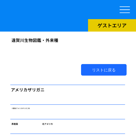
ゲストエリア
遠賀川生物図鑑・外来種
リストに戻る
アメリカザリガニ
十脚目アメリカザリガニ科
原産国
北アメリカ