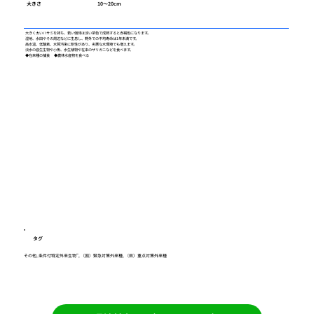
大きさ
10～20cm
大きく太いハサミを持ち、若い個体は淡い茶色で成熟すると赤褐色になります。
湿地、水田やその周辺などに生息し、野外での平均寿命は1年未満です。
高水温、低酸素、水質汚染に耐性があり、劣悪な水環境でも増えます。
淡水の底生生物や小魚、水生植物や在来のザリガニなどを食べます。
◆在来種の捕食 ◆農林水産物を食べる
タグ
その他, 条件付特定外来生物", （国）緊急対策外来種, （県）重点対策外来種